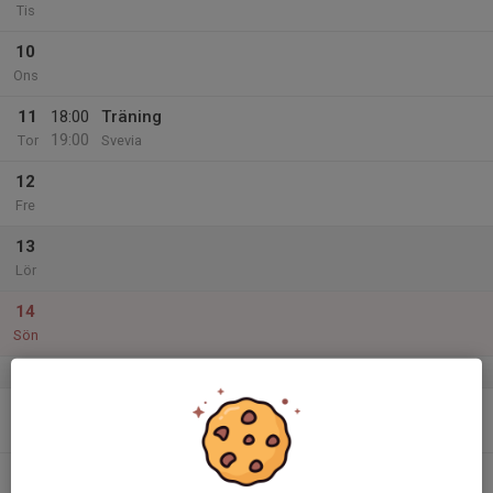
Tis
10
Ons
11
18:00
Träning
19:00
Tor
Svevia
12
Fre
13
Lör
14
Sön
v.25
15
18:00
Träning
19:00
Mån
Svevia
16