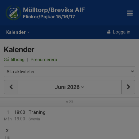
Mölltorp/Breviks AIF
Flickor/Pojkar 15/16/17
Logga in
Kalender
Kalender
Gå till idag
|
Prenumerera
Juni 2026
v.23
1
18:00
Träning
19:00
Mån
Svevia
2
Tis