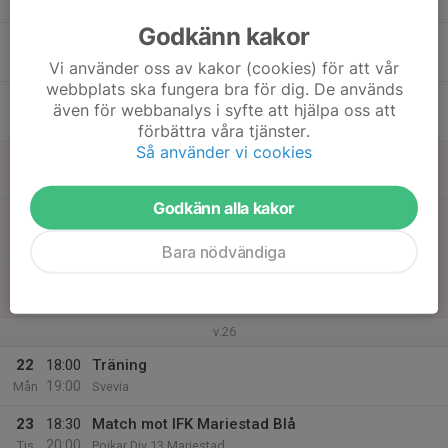
Tis
Godkänn kakor
17
Ons
Vi använder oss av kakor (cookies) för att vår
webbplats ska fungera bra för dig. De används
18
18:00
Träning
även för webbanalys i syfte att hjälpa oss att
19:00
Tor
Svevia
förbättra våra tjänster.
Så använder vi cookies
19
Fre
Godkänn alla kakor
20
Lör
Bara nödvändiga
21
Sön
v.26
22
18:00
Träning
19:00
Mån
Svevia
23
18:30
Match mot IFK Mariestad Blå
20:00
Tis
Pojkar Div 13 Mariestad