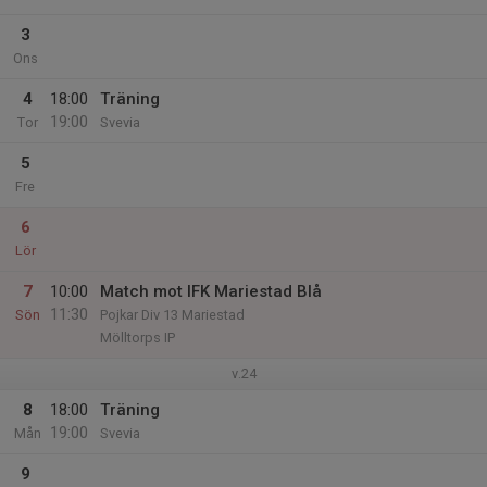
3
Ons
4
18:00
Träning
19:00
Tor
Svevia
5
Fre
6
Lör
7
10:00
Match mot IFK Mariestad Blå
11:30
Sön
Pojkar Div 13 Mariestad
Mölltorps IP
v.24
8
18:00
Träning
19:00
Mån
Svevia
9