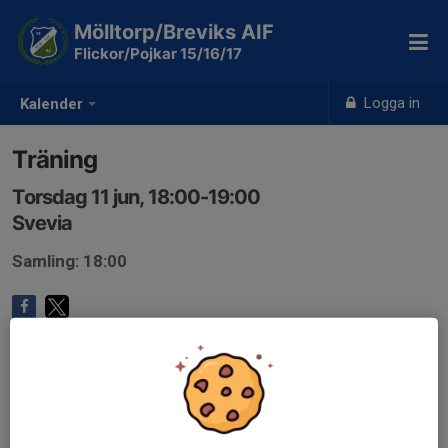
Mölltorp/Breviks AIF
Flickor/Pojkar 15/16/17
Logga in
Kalender
Träning
Torsdag 11 jun, 18:00-19:00
Svevia
Samling: 18:00