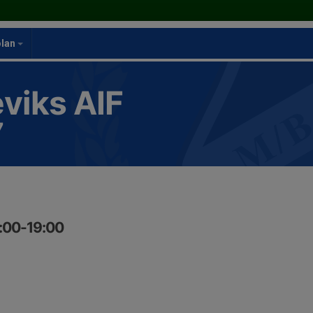
olan
viks AIF
7
8:00-19:00