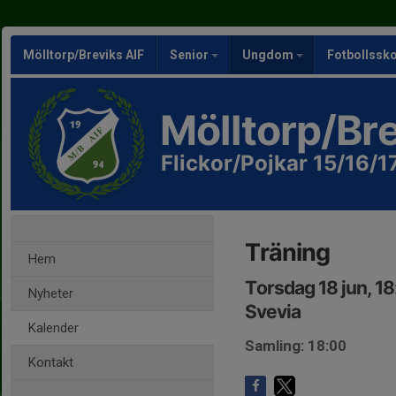
Mölltorp/Breviks AIF
Senior
Ungdom
Fotbollssk
Mölltorp/Bre
Flickor/Pojkar 15/16/1
Träning
Hem
Torsdag 18 jun, 1
Nyheter
Svevia
Kalender
Samling: 18:00
Kontakt