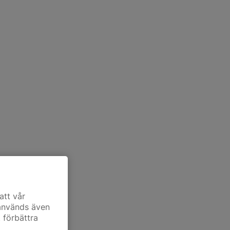
att vår
 används även
t förbättra