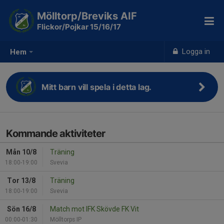
Mölltorp/Breviks AIF
Flickor/Pojkar 15/16/17
Logga in
Hem
Mitt barn vill spela i detta lag.
Kommande aktiviteter
Mån 10/8
Träning
18:00-19:00
Svevia
Tor 13/8
Träning
18:00-19:00
Svevia
Sön 16/8
Match mot IFK Skövde FK Vit
00:00-01:30
Mölltorps IP