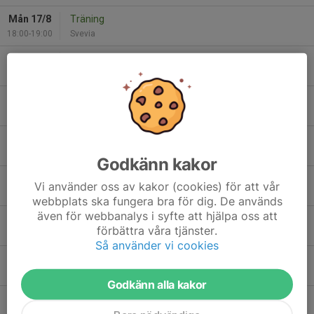
Mån 17/8
Träning
18:00-19:00
Svevia
Tor 20/8
Träning
18:00-19:00
Svevia
Lör 22/8
Match mot BK Trix
00:00-01:30
Molidens IP
Mån 24/8
Träning
18:00-19:00
Svevia
Godkänn kakor
Tor 27/8
Träning
Vi använder oss av kakor (cookies) för att vår
18:00-19:00
Svevia
webbplats ska fungera bra för dig. De används
även för webbanalys i syfte att hjälpa oss att
Lör 29/8
Match mot Tibro AIK FK Gul
förbättra våra tjänster.
00:00-01:30
Sportparken B
Så använder vi cookies
Mån 31/8
Träning
18:00-19:00
Svevia
Godkänn alla kakor
Hela kalendern