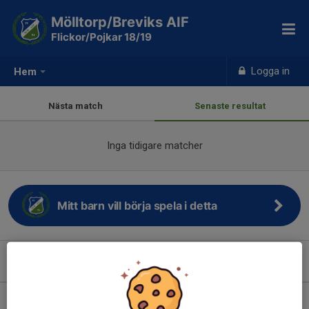
Mölltorp/Breviks AIF
Flickor/Pojkar 18/19
Logga in
Hem
Nästa match
Senaste resultat
Inga tidigare matcher
Mitt barn vill börja spela i detta
Kommande aktiviteter