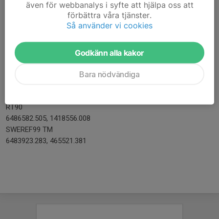
även för webbanalys i syfte att hjälpa oss att
förbättra våra tjänster.
Sveviavallen
Så använder vi cookies
Koordinater
WGS84 DD (lat, long)
58.49455, 14.40851
Godkänn alla kakor
WGS84 DMS (lat, long)
N 58° 29' 40.36", E 14° 24' 30.65"
Bara nödvändiga
WGS84 DDM (lat, long)
N 58° 29.6727', E 14° 24.5109'
RT90
6486582.505, 1418556.008
SWEREF99 TM
6483923.283, 465521.381