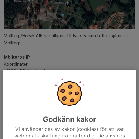
Mölltorp/Brevik AIF har tillgång till två stycken fotbollsplaner i
Mölltorp.
Mölltorps IP
Koordinater
WGS84 DD (lat, long)
58.49599, 14.41221
WGS84 DMS (lat, long)
N 58° 29' 45.57", E 14° 24' 43.97"
WGS84 DDM (lat, long)
N 58° 29.7594', E 14° 24.7328'
RT90
Godkänn kakor
6486739, 1418775
SWEREF99 TM
Vi använder oss av kakor (cookies) för att vår
webbplats ska fungera bra för dig. De används
6484082.319, 465738.378