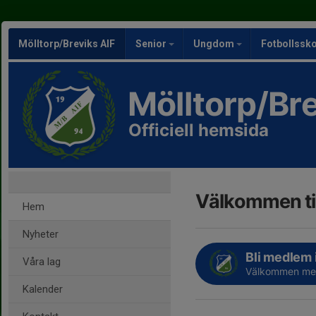
Mölltorp/Breviks AIF
Senior
Ungdom
Fotbollssk
Mölltorp/Bre
Officiell hemsida
Välkommen ti
Hem
Nyheter
Bli medlem 
Våra lag
Välkommen med
Kalender