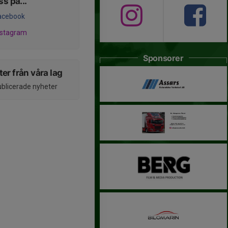
ss på...
acebook
nstagram
Sponsorer
er från våra lag
ublicerade nyheter