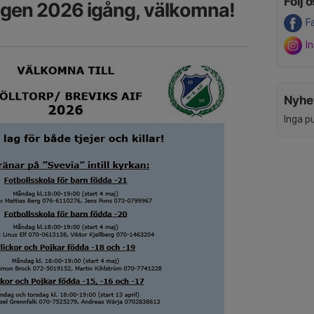
Följ o
ngen 2026 igång, välkomna!
F
I
Nyhet
Inga p