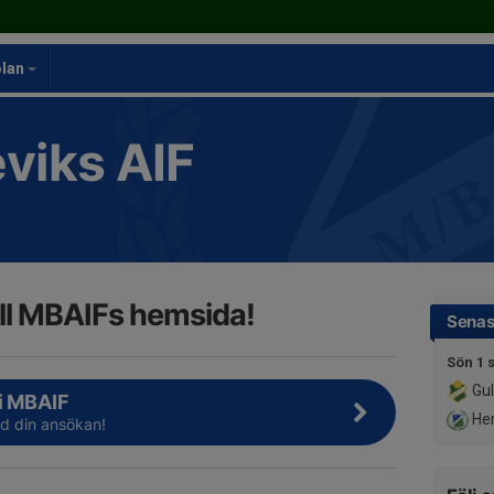
olan
viks AIF
ll MBAIFs hemsida!
Senas
Sön 1 
Gul
i MBAIF
Her
 din ansökan!