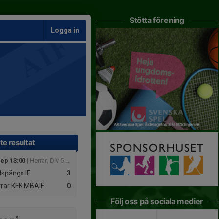
Stötta förening
Logga in
te resultat
sep 13:00
| Herrar, Div 5 Östra
lspångs IF
3
rar KFK
MBAIF
0
Följ oss på sociala medier