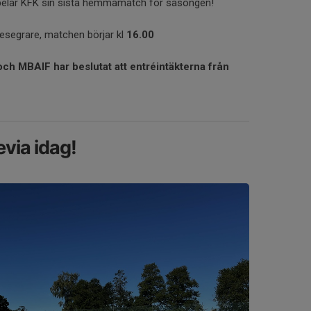
elar KFK sin sista hemmamatch för säsongen!
iesegrare, matchen börjar kl
16.00
och MBAIF har beslutat att entréintäkterna från
evia idag!