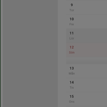
9
Tor
10
Fre
11
Lör
12
Sön
13
Mån
14
Tis
15
Ons