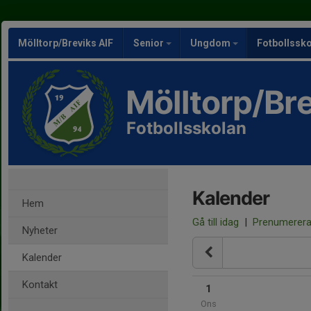
Mölltorp/Breviks AIF
Senior
Ungdom
Fotbollssk
Mölltorp/Bre
Fotbollsskolan
Kalender
Hem
Gå till idag
|
Prenumerer
Nyheter
Kalender
Kontakt
1
Ons