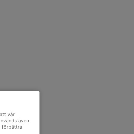
att vår
 används även
t förbättra