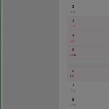
2
Tor
3
Fre
4
Lör
5
Sön
6
Mån
7
Tis
8
Ons