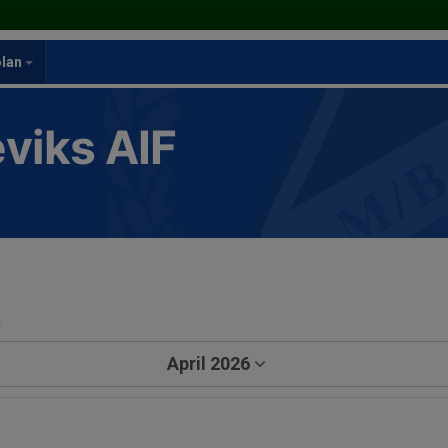
olan
viks AIF
a
April 2026